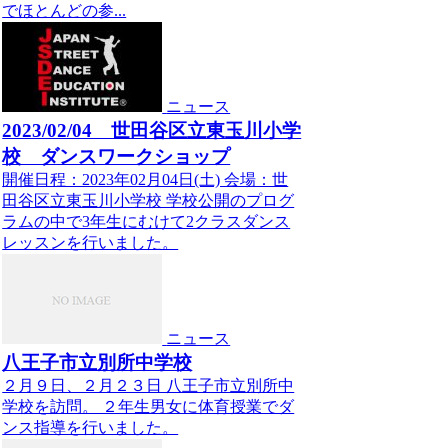
でほとんどの参...
ニュース
2023/02/04 世田谷区立東玉川小学
校 ダンスワークショップ
開催日程：2023年02月04日(土) 会場：世
田谷区立東玉川小学校 学校公開のプログ
ラムの中で3年生にむけて2クラスダンス
レッスンを行いました。
ニュース
八王子市立別所中学校
２月９日、２月２３日 八王子市立別所中
学校を訪問。 ２年生男女に体育授業でダ
ンス指導を行いました。