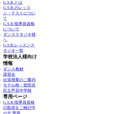
G.S.R.とは
G.S.R.のレッス
ン・テストについ
て
G.S.R.指導員資格
について
ダンススタジオ様
へ
G.S.R.レッスンス
タジオ一覧
学校法人様向け
情報
ダンス教材
講習会
出張授業のご案内
モデル校：世田谷
区立芦花中学校
専用ページ
G.S.R.指導員資格
の取得をご検討中
の方 専用