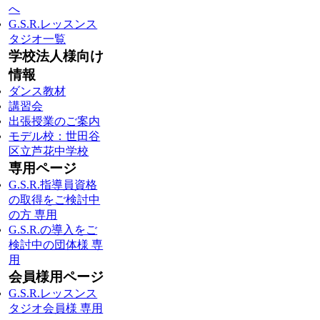
へ
G.S.R.レッスンス
タジオ一覧
学校法人様向け
情報
ダンス教材
講習会
出張授業のご案内
モデル校：世田谷
区立芦花中学校
専用ページ
G.S.R.指導員資格
の取得をご検討中
の方 専用
G.S.R.の導入をご
検討中の団体様 専
用
会員様用ページ
G.S.R.レッスンス
タジオ会員様 専用