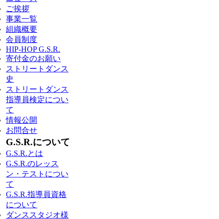
ご挨拶
事業一覧
組織概要
会員制度
HIP-HOP G.S.R.
寄付金のお願い
ストリートダンス
史
ストリートダンス
指導員検定につい
て
情報公開
お問合せ
G.S.R.について
G.S.R.とは
G.S.R.のレッス
ン・テストについ
て
G.S.R.指導員資格
について
ダンススタジオ様