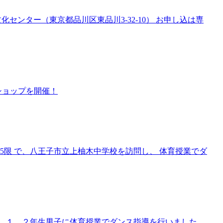
品川文化センター（東京都品川区東品川3-32-10） お申し込は専
クショップを開催！
〜5限 で、八王子市立上柚木中学校を訪問し、 体育授業でダ
。 １、２年生男子に体育授業でダンス指導を行いました。