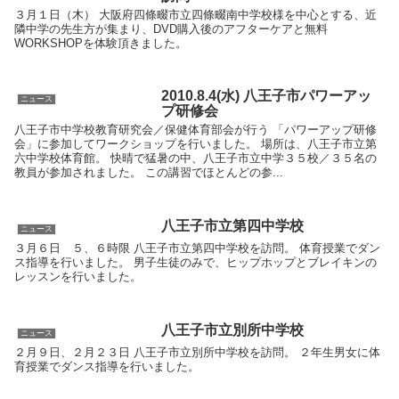
３月１日（木） 大阪府四條畷市立四條畷南中学校様を中心とする、近
隣中学の先生方が集まり、DVD購入後のアフターケアと無料
WORKSHOPを体験頂きました。
2010.8.4(水) 八王子市パワーアッ
ニュース
プ研修会
八王子市中学校教育研究会／保健体育部会が行う 「パワーアップ研修
会」に参加してワークショップを行いました。 場所は、八王子市立第
六中学校体育館。 快晴で猛暑の中、八王子市立中学３５校／３５名の
教員が参加されました。 この講習でほとんどの参...
八王子市立第四中学校
ニュース
３月６日 ５、６時限 八王子市立第四中学校を訪問。 体育授業でダン
ス指導を行いました。 男子生徒のみで、ヒップホップとブレイキンの
レッスンを行いました。
八王子市立別所中学校
ニュース
２月９日、２月２３日 八王子市立別所中学校を訪問。 ２年生男女に体
育授業でダンス指導を行いました。