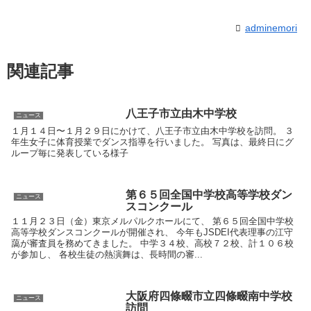
adminemori
関連記事
八王子市立由木中学校
ニュース
１月１４日〜１月２９日にかけて、八王子市立由木中学校を訪問。 ３
年生女子に体育授業でダンス指導を行いました。 写真は、最終日にグ
ループ毎に発表している様子
第６５回全国中学校高等学校ダン
ニュース
スコンクール
１１月２３日（金）東京メルパルクホールにて、 第６５回全国中学校
高等学校ダンスコンクールが開催され、 今年もJSDEI代表理事の江守
藹が審査員を務めてきました。 中学３４校、高校７２校、計１０６校
が参加し、 各校生徒の熱演舞は、長時間の審...
大阪府四條畷市立四條畷南中学校
ニュース
訪問