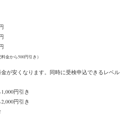
円
円
円
料金から500円引き）
料金が安くなります。同時に受検申込できるレベル
1,000
ら
円引き
2,000円引
き
合