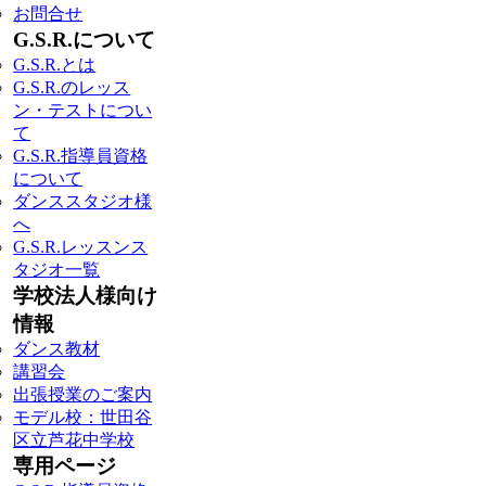
お問合せ
G.S.R.について
G.S.R.とは
G.S.R.のレッス
ン・テストについ
て
G.S.R.指導員資格
について
ダンススタジオ様
へ
G.S.R.レッスンス
タジオ一覧
学校法人様向け
情報
ダンス教材
講習会
出張授業のご案内
モデル校：世田谷
区立芦花中学校
専用ページ