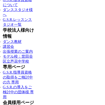
について
ダンススタジオ様
へ
G.S.R.レッスンス
タジオ一覧
学校法人様向け
情報
ダンス教材
講習会
出張授業のご案内
モデル校：世田谷
区立芦花中学校
専用ページ
G.S.R.指導員資格
の取得をご検討中
の方 専用
G.S.R.の導入をご
検討中の団体様 専
用
会員様用ページ