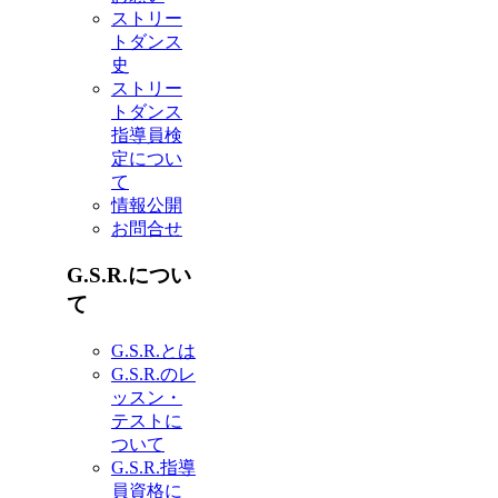
ストリー
トダンス
史
ストリー
トダンス
指導員検
定につい
て
情報公開
お問合せ
G.S.R.につい
て
G.S.R.とは
G.S.R.のレ
ッスン・
テストに
ついて
G.S.R.指導
員資格に