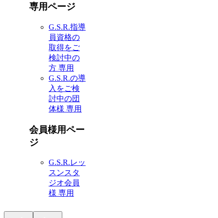
専用ページ
G.S.R.指導
員資格の
取得をご
検討中の
方 専用
G.S.R.の導
入をご検
討中の団
体様 専用
会員様用ペー
ジ
G.S.R.レッ
スンスタ
ジオ会員
様 専用