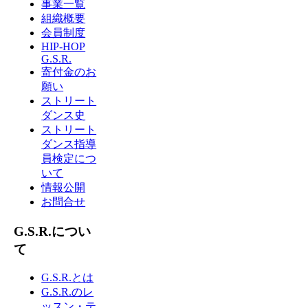
事業一覧
組織概要
会員制度
HIP-HOP
G.S.R.
寄付金のお
願い
ストリート
ダンス史
ストリート
ダンス指導
員検定につ
いて
情報公開
お問合せ
G.S.R.につい
て
G.S.R.とは
G.S.R.のレ
ッスン・テ