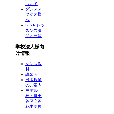
ついて
ダンスス
タジオ様
へ
G.S.R.レッ
スンスタ
ジオ一覧
学校法人様向
け情報
ダンス教
材
講習会
出張授業
のご案内
モデル
校：世田
谷区立芦
花中学校