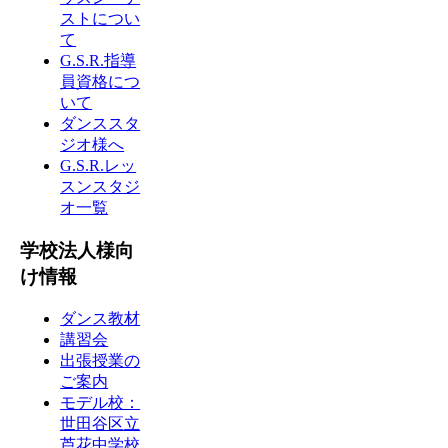
ストについ
て
G.S.R.指導
員資格につ
いて
ダンススタ
ジオ様へ
G.S.R.レッ
スンスタジ
オ一覧
学校法人様向
け情報
ダンス教材
講習会
出張授業の
ご案内
モデル校：
世田谷区立
芦花中学校