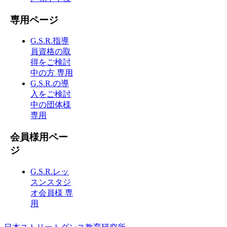
専用ページ
G.S.R.指導
員資格の取
得をご検討
中の方 専用
G.S.R.の導
入をご検討
中の団体様
専用
会員様用ペー
ジ
G.S.R.レッ
スンスタジ
オ会員様 専
用