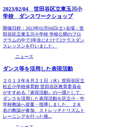
2023/02/04 世田谷区立東玉川小
学校 ダンスワークショップ
開催日程：2023年02月04日(土) 会場：世
田谷区立東玉川小学校 学校公開のプロ
グラムの中で3年生にむけて2クラスダン
スレッスンを行いました。
ニュース
ダンス等を活用した表現活動
２０１３年８月２１日（水）世田谷区立
松丘小学校体育館 世田谷区教育委員会
がすすめる『表現活動』の一環として、
ダンスを活用した表現活動を区立小・中
学校教諭へ提案・指導しました。 ２８
名の教諭が参加、ストレッチとリズムト
レーニングを行った後...
ニュース