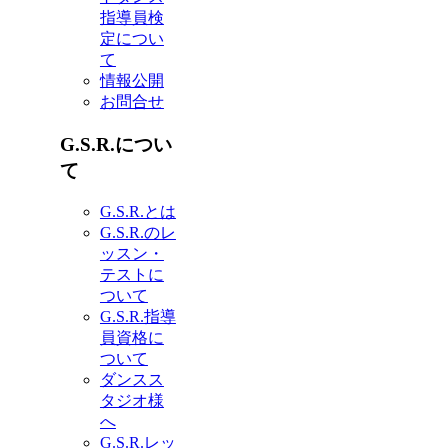
指導員検
定につい
て
情報公開
お問合せ
G.S.R.につい
て
G.S.R.とは
G.S.R.のレ
ッスン・
テストに
ついて
G.S.R.指導
員資格に
ついて
ダンスス
タジオ様
へ
G.S.R.レッ