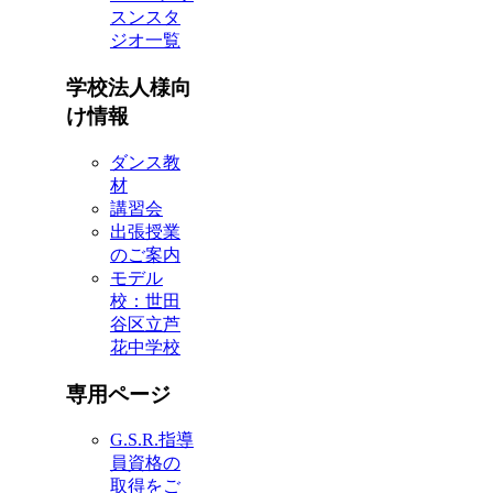
スンスタ
ジオ一覧
学校法人様向
け情報
ダンス教
材
講習会
出張授業
のご案内
モデル
校：世田
谷区立芦
花中学校
専用ページ
G.S.R.指導
員資格の
取得をご