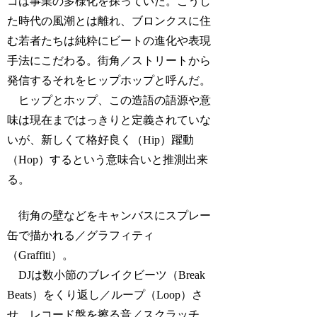
コは事業の多様化を探っていた。こうし
た時代の風潮とは離れ、ブロンクスに住
む若者たちは純粋にビートの進化や表現
手法にこだわる。街角／ストリートから
発信するそれをヒップホップと呼んだ。
ヒップとホップ、この造語の語源や意
味は現在まではっきりと定義されていな
いが、新しくて格好良く（Hip）躍動
（Hop）するという意味合いと推測出来
る。
街角の壁などをキャンバスにスプレー
缶で描かれる／グラフィティ
（Graffiti）。
DJは数小節のブレイクビーツ（Break
Beats）をくり返し／ループ（Loop）さ
せ、レコード盤を擦る音／スクラッチ