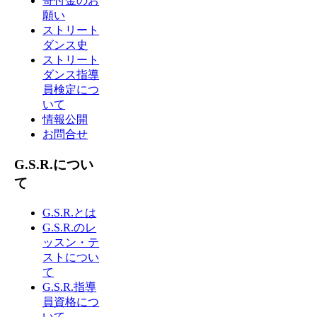
寄付金のお
願い
ストリート
ダンス史
ストリート
ダンス指導
員検定につ
いて
情報公開
お問合せ
G.S.R.につい
て
G.S.R.とは
G.S.R.のレ
ッスン・テ
ストについ
て
G.S.R.指導
員資格につ
いて