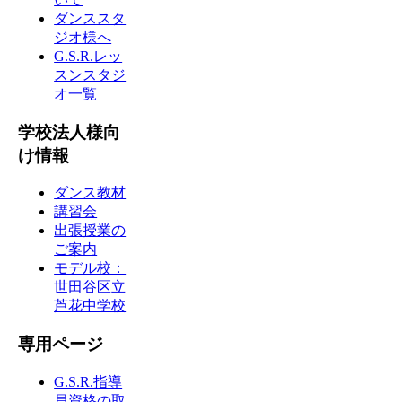
ダンススタ
ジオ様へ
G.S.R.レッ
スンスタジ
オ一覧
学校法人様向
け情報
ダンス教材
講習会
出張授業の
ご案内
モデル校：
世田谷区立
芦花中学校
専用ページ
G.S.R.指導
員資格の取