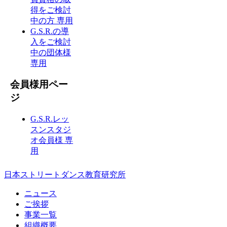
得をご検討
中の方 専用
G.S.R.の導
入をご検討
中の団体様
専用
会員様用ペー
ジ
G.S.R.レッ
スンスタジ
オ会員様 専
用
日本ストリートダンス教育研究所
ニュース
ご挨拶
事業一覧
組織概要