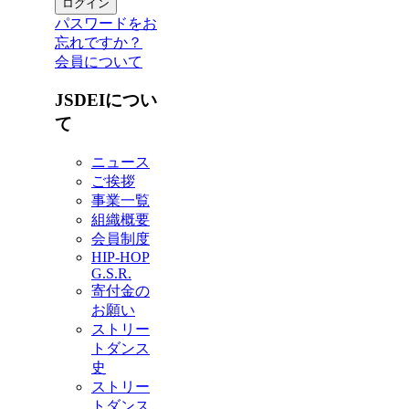
パスワードをお
忘れですか？
会員について
JSDEIについ
て
ニュース
ご挨拶
事業一覧
組織概要
会員制度
HIP-HOP
G.S.R.
寄付金の
お願い
ストリー
トダンス
史
ストリー
トダンス