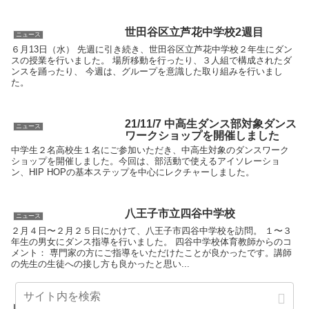
世田谷区立芦花中学校2週目
ニュース
６月13日（水） 先週に引き続き、世田谷区立芦花中学校２年生にダン
スの授業を行いました。 場所移動を行ったり、３人組で構成されたダ
ンスを踊ったり、 今週は、グループを意識した取り組みを行いまし
た。
21/11/7 中高生ダンス部対象ダンス
ニュース
ワークショップを開催しました
中学生２名高校生１名にご参加いただき、中高生対象のダンスワーク
ショップを開催しました。今回は、部活動で使えるアイソレーショ
ン、HIP HOPの基本ステップを中心にレクチャーしました。
八王子市立四谷中学校
ニュース
２月４日〜２月２５日にかけて、八王子市四谷中学校を訪問。 １〜３
年生の男女にダンス指導を行いました。 四谷中学校体育教師からのコ
メント： 専門家の方にご指導をいただけたことが良かったです。講師
の先生の生徒への接し方も良かったと思い...
世田谷区立小・中学校教員の夏季
ニュース