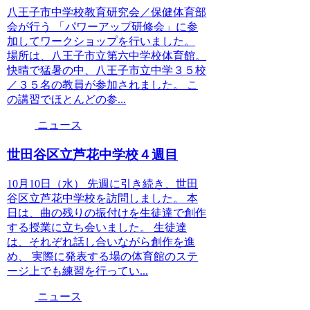
八王子市中学校教育研究会／保健体育部
会が行う 「パワーアップ研修会」に参
加してワークショップを行いました。
場所は、八王子市立第六中学校体育館。
快晴で猛暑の中、八王子市立中学３５校
／３５名の教員が参加されました。 こ
の講習でほとんどの参...
ニュース
世田谷区立芦花中学校４週目
10月10日（水） 先週に引き続き、世田
谷区立芦花中学校を訪問しました。 本
日は、曲の残りの振付けを生徒達で創作
する授業に立ち会いました。 生徒達
は、それぞれ話し合いながら創作を進
め、 実際に発表する場の体育館のステ
ージ上でも練習を行ってい...
ニュース