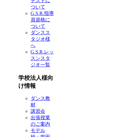
テストに
ついて
G.S.R.指導
員資格に
ついて
ダンスス
タジオ様
へ
G.S.R.レッ
スンスタ
ジオ一覧
学校法人様向
け情報
ダンス教
材
講習会
出張授業
のご案内
モデル
校：世田