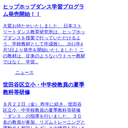
ヒップホップダンス学習プログラ
ム発売開始！！
大変お待たせいたしました。 日本スト
リートダンス教育研究所は、ヒップホッ
プダンスを授業で行っていただけるよ
う、学校教材として作成致し、2011年4
月5日より発売を開始いたしました！ こ
の教材は、従来のようなハウトゥー教材
ではなく、学習...
ニュース
世田谷区立小・中学校教員の夏季
教科等研修
８月２２日（金） 昨年に続き、世田谷
区立小・中学校教員の夏季教科等研修
「ダンス」の指導を行いました。 ３０
名の教員が参加、リズムトレーニングと