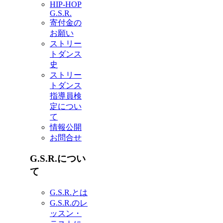
HIP-HOP
G.S.R.
寄付金の
お願い
ストリー
トダンス
史
ストリー
トダンス
指導員検
定につい
て
情報公開
お問合せ
G.S.R.につい
て
G.S.R.とは
G.S.R.のレ
ッスン・