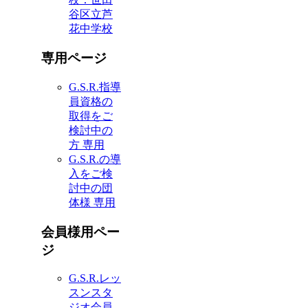
谷区立芦
花中学校
専用ページ
G.S.R.指導
員資格の
取得をご
検討中の
方 専用
G.S.R.の導
入をご検
討中の団
体様 専用
会員様用ペー
ジ
G.S.R.レッ
スンスタ
ジオ会員