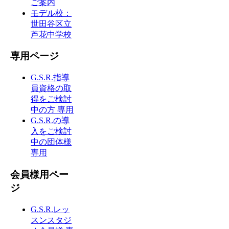
ご案内
モデル校：
世田谷区立
芦花中学校
専用ページ
G.S.R.指導
員資格の取
得をご検討
中の方 専用
G.S.R.の導
入をご検討
中の団体様
専用
会員様用ペー
ジ
G.S.R.レッ
スンスタジ