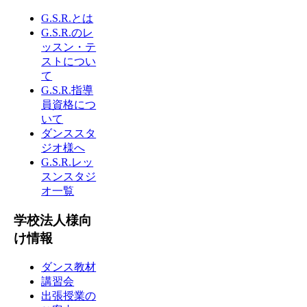
G.S.R.とは
G.S.R.のレ
ッスン・テ
ストについ
て
G.S.R.指導
員資格につ
いて
ダンススタ
ジオ様へ
G.S.R.レッ
スンスタジ
オ一覧
学校法人様向
け情報
ダンス教材
講習会
出張授業の