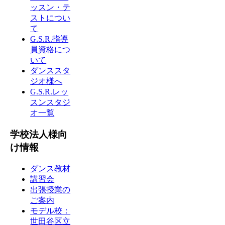
ッスン・テ
ストについ
て
G.S.R.指導
員資格につ
いて
ダンススタ
ジオ様へ
G.S.R.レッ
スンスタジ
オ一覧
学校法人様向
け情報
ダンス教材
講習会
出張授業の
ご案内
モデル校：
世田谷区立