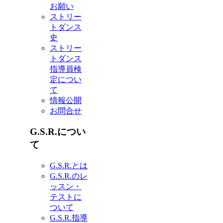
お願い
ストリー
トダンス
史
ストリー
トダンス
指導員検
定につい
て
情報公開
お問合せ
G.S.R.につい
て
G.S.R.とは
G.S.R.のレ
ッスン・
テストに
ついて
G.S.R.指導