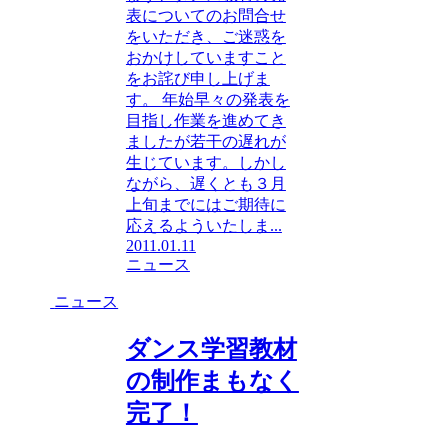
表についてのお問合せ
をいただき、ご迷惑を
おかけしていますこと
をお詫び申し上げま
す。 年始早々の発表を
目指し作業を進めてき
ましたが若干の遅れが
生じています。しかし
ながら、遅くとも３月
上旬までにはご期待に
応えるよういたしま...
2011.01.11
ニュース
ニュース
ダンス学習教材
の制作まもなく
完了！