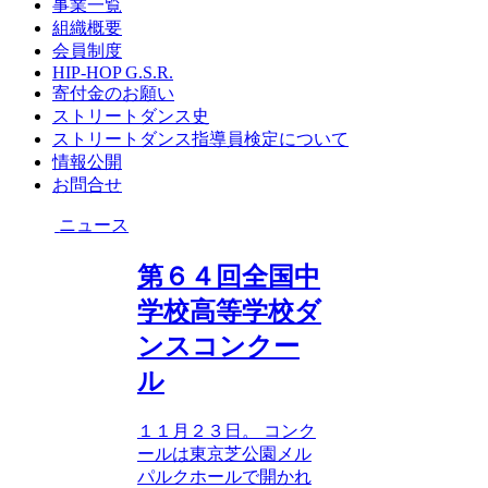
事業一覧
組織概要
会員制度
HIP-HOP G.S.R.
寄付金のお願い
ストリートダンス史
ストリートダンス指導員検定について
情報公開
お問合せ
ニュース
第６４回全国中
学校高等学校ダ
ンスコンクー
ル
１１月２３日。 コンク
ールは東京芝公園メル
パルクホールで開かれ