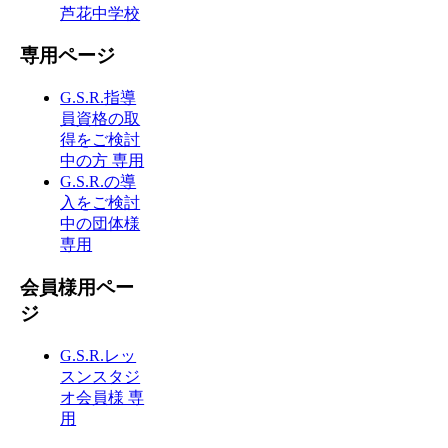
芦花中学校
専用ページ
G.S.R.指導
員資格の取
得をご検討
中の方 専用
G.S.R.の導
入をご検討
中の団体様
専用
会員様用ペー
ジ
G.S.R.レッ
スンスタジ
オ会員様 専
用