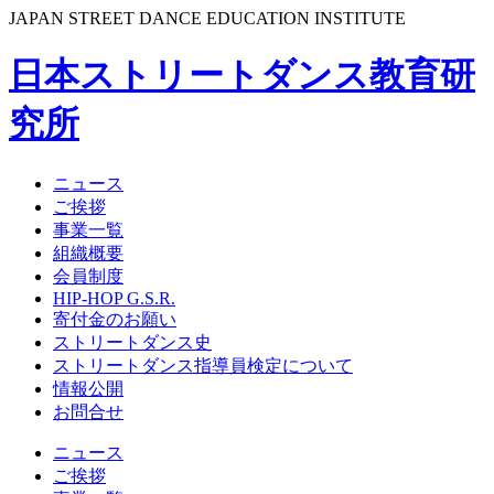
JAPAN STREET DANCE EDUCATION INSTITUTE
日本ストリートダンス教育研
究所
ニュース
ご挨拶
事業一覧
組織概要
会員制度
HIP-HOP G.S.R.
寄付金のお願い
ストリートダンス史
ストリートダンス指導員検定について
情報公開
お問合せ
ニュース
ご挨拶