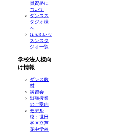
員資格に
ついて
ダンスス
タジオ様
へ
G.S.R.レッ
スンスタ
ジオ一覧
学校法人様向
け情報
ダンス教
材
講習会
出張授業
のご案内
モデル
校：世田
谷区立芦
花中学校