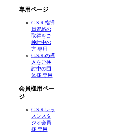
専用ページ
G.S.R.指導
員資格の
取得をご
検討中の
方 専用
G.S.R.の導
入をご検
討中の団
体様 専用
会員様用ペー
ジ
G.S.R.レッ
スンスタ
ジオ会員
様 専用