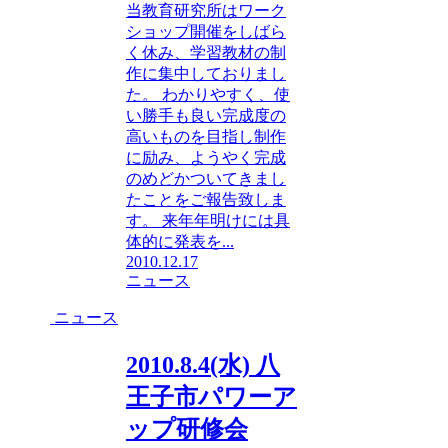
当教育研究所はワーク
ショップ開催をしばら
く休み、学習教材の制
作に集中しておりまし
た。 わかりやすく、使
い勝手も良い完成度の
高いものを目指し制作
に励み、ようやく完成
のめどかついてきまし
たことをご報告致しま
す。 来年年明けには具
体的に発表を...
2010.12.17
ニュース
ニュース
2010.8.4(水) 八
王子市パワーア
ップ研修会