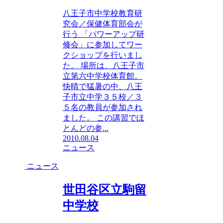
八王子市中学校教育研
究会／保健体育部会が
行う 「パワーアップ研
修会」に参加してワー
クショップを行いまし
た。 場所は、八王子市
立第六中学校体育館。
快晴で猛暑の中、八王
子市立中学３５校／３
５名の教員が参加され
ました。 この講習でほ
とんどの参...
2010.08.04
ニュース
ニュース
世田谷区立駒留
中学校