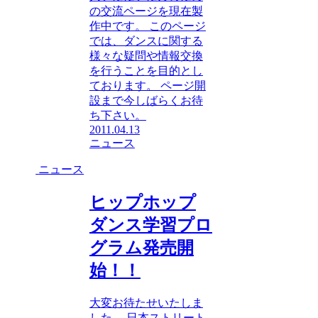
の交流ページを現在製
作中です。 このページ
では、ダンスに関する
様々な疑問や情報交換
を行うことを目的とし
ております。 ページ開
設まで今しばらくお待
ち下さい。
2011.04.13
ニュース
ニュース
ヒップホップ
ダンス学習プロ
グラム発売開
始！！
大変お待たせいたしま
した。 日本ストリート