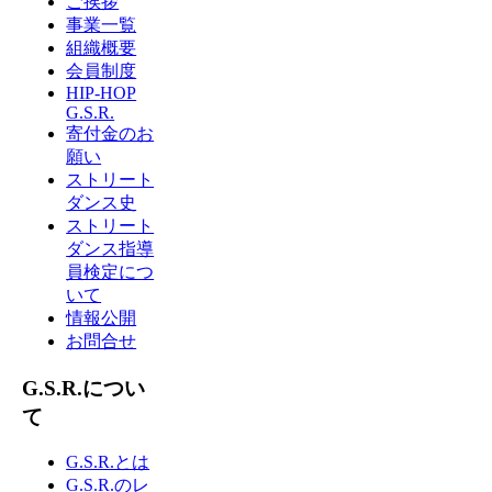
ご挨拶
事業一覧
組織概要
会員制度
HIP-HOP
G.S.R.
寄付金のお
願い
ストリート
ダンス史
ストリート
ダンス指導
員検定につ
いて
情報公開
お問合せ
G.S.R.につい
て
G.S.R.とは
G.S.R.のレ