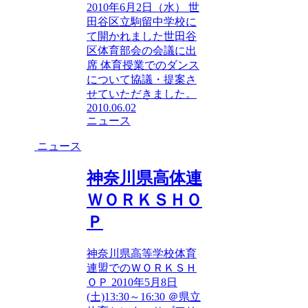
2010年6月2日（水） 世
田谷区立駒留中学校に
て開かれました世田谷
区体育部会の会議に出
席 体育授業でのダンス
について協議・提案さ
せていただきました。
2010.06.02
ニュース
ニュース
神奈川県高体連
ＷＯＲＫＳＨＯ
Ｐ
神奈川県高等学校体育
連盟でのＷＯＲＫＳＨ
ＯＰ 2010年5月8日
(土)13:30～16:30 ＠県立