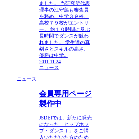
ました。 当研究所代表
理事の江守藹も審査員
を務め、中学３９校、
高校７９校がエントリ
ー。 約１０時間に及ぶ
長時間でダンスが競わ
れました。 学生達の真
剣さとスキルの高さ、
優勝は中学...
2011.11.24
ニュース
ニュース
会員専用ページ
製作中
JSDEIでは、新たに発売
になった「ヒップホッ
プ・ダンスⅠ」をご購
入いただいた方のため