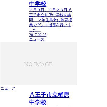
中学校
２月９日、２月２３日 八
王子市立別所中学校を訪
問。 ２年生男女に体育授
業でダンス指導を行いま
した。
2017.02.23
ニュース
ニュース
八王子市立楢原
中学校