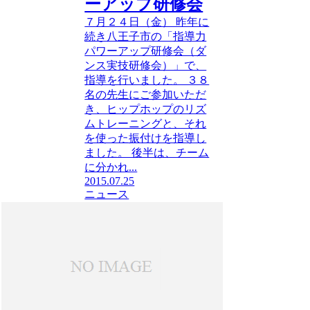
ーアップ研修会
７月２４日（金） 昨年に
続き八王子市の「指導力
パワーアップ研修会（ダ
ンス実技研修会）」で、
指導を行いました。 ３８
名の先生にご参加いただ
き、ヒップホップのリズ
ムトレーニングと、それ
を使った振付けを指導し
ました。 後半は、チーム
に分かれ...
2015.07.25
ニュース