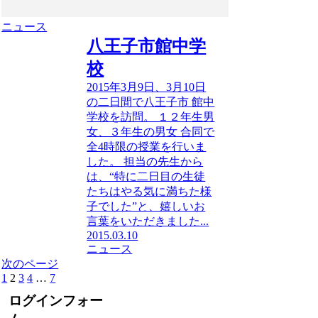
ニュース
八王子市館中学
校
2015年3月9日、3月10日
の二日間で八王子市 館中
学校を訪問。 １２年生男
女、３年生の男女 合同で
全4時限の授業を行いま
した。 担当の先生から
は、“特に二日目の生徒
たちはやる気に満ちた様
子でした”と、嬉しいお
言葉をいただきました...
2015.03.10
ニュース
次のページ
1
2
3
4
…
7
ログインフォー