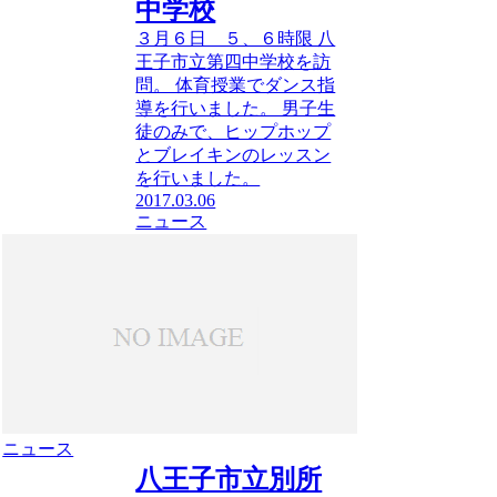
中学校
３月６日 ５、６時限 八
王子市立第四中学校を訪
問。 体育授業でダンス指
導を行いました。 男子生
徒のみで、ヒップホップ
とブレイキンのレッスン
を行いました。
2017.03.06
ニュース
ニュース
八王子市立別所