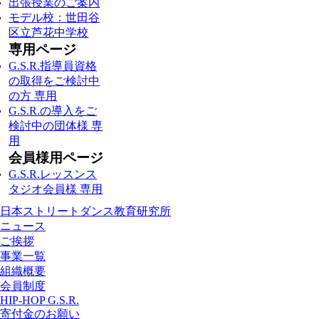
出張授業のご案内
モデル校：世田谷
区立芦花中学校
専用ページ
G.S.R.指導員資格
の取得をご検討中
の方 専用
G.S.R.の導入をご
検討中の団体様 専
用
会員様用ページ
G.S.R.レッスンス
タジオ会員様 専用
日本ストリートダンス教育研究所
ニュース
ご挨拶
事業一覧
組織概要
会員制度
HIP-HOP G.S.R.
寄付金のお願い