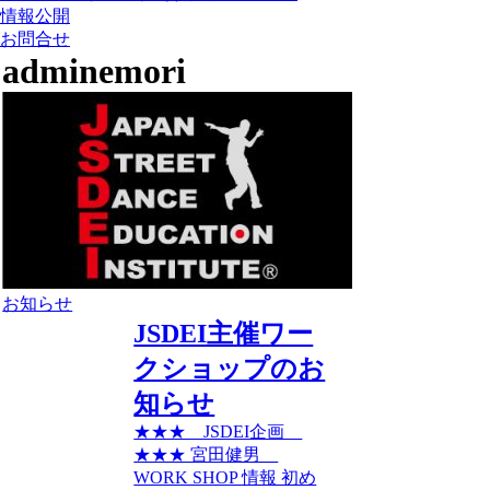
情報公開
お問合せ
adminemori
お知らせ
JSDEI主催ワー
クショップのお
知らせ
★★★ JSDEI企画
★★★ 宮田健男
WORK SHOP 情報 初め