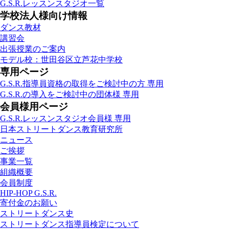
G.S.R.レッスンスタジオ一覧
学校法人様向け情報
ダンス教材
講習会
出張授業のご案内
モデル校：世田谷区立芦花中学校
専用ページ
G.S.R.指導員資格の取得をご検討中の方 専用
G.S.R.の導入をご検討中の団体様 専用
会員様用ページ
G.S.R.レッスンスタジオ会員様 専用
日本ストリートダンス教育研究所
ニュース
ご挨拶
事業一覧
組織概要
会員制度
HIP-HOP G.S.R.
寄付金のお願い
ストリートダンス史
ストリートダンス指導員検定について