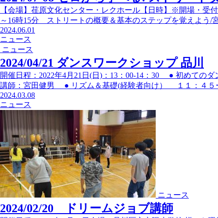
【会場】荏原文化センター・レクホール【日時】※開場・受付は13:0
～16時15分 ストリートの概要＆基本のステップを覚えよう/宮田・第2回
2024.06.01
ニュース
ニュース
2024/04/21 ダンスワークショップ 品川
開催日程：2022年4月21日(日)：13：00-14：30 ●
講師：宮田健男 ● リズム＆基礎(経験者向け） １１：４５
2024.03.08
ニュース
ニュース
2024/02/20 ドリームジョブ講師