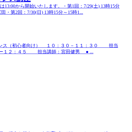
0から開始いたします。・第1回：7/29(土) 13時15分
：7/30(日) 13時15分～15時1...
 初めてのダンス（初心者向け） １０：３０－１１：３０ 担当
ー１２：４５ 担当講師：宮田健男 ● ...