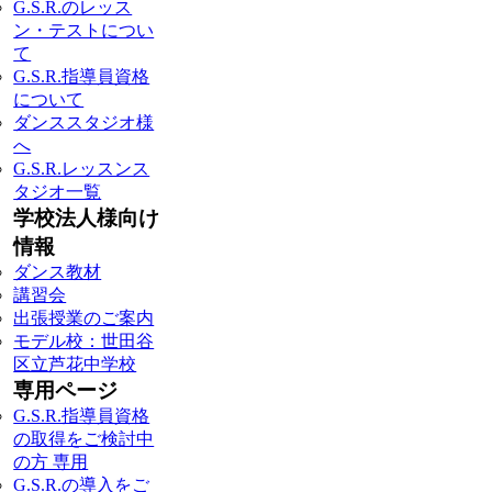
G.S.R.のレッス
ン・テストについ
て
G.S.R.指導員資格
について
ダンススタジオ様
へ
G.S.R.レッスンス
タジオ一覧
学校法人様向け
情報
ダンス教材
講習会
出張授業のご案内
モデル校：世田谷
区立芦花中学校
専用ページ
G.S.R.指導員資格
の取得をご検討中
の方 専用
G.S.R.の導入をご