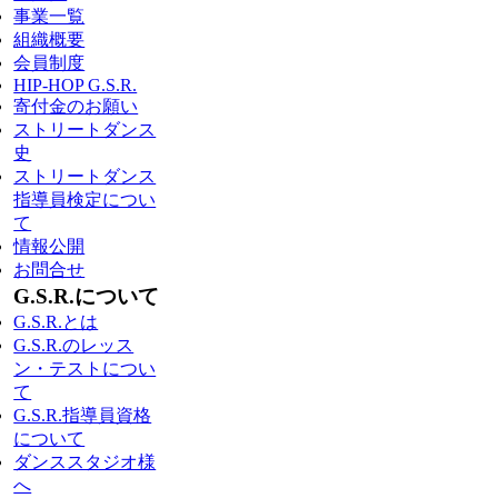
事業一覧
組織概要
会員制度
HIP-HOP G.S.R.
寄付金のお願い
ストリートダンス
史
ストリートダンス
指導員検定につい
て
情報公開
お問合せ
G.S.R.について
G.S.R.とは
G.S.R.のレッス
ン・テストについ
て
G.S.R.指導員資格
について
ダンススタジオ様
へ