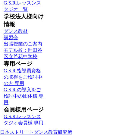
G.S.R.レッスンス
タジオ一覧
学校法人様向け
情報
ダンス教材
講習会
出張授業のご案内
モデル校：世田谷
区立芦花中学校
専用ページ
G.S.R.指導員資格
の取得をご検討中
の方 専用
G.S.R.の導入をご
検討中の団体様 専
用
会員様用ページ
G.S.R.レッスンス
タジオ会員様 専用
日本ストリートダンス教育研究所