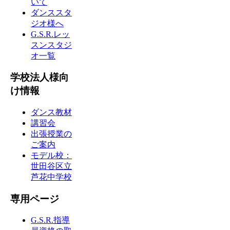
いて
ダンススタ
ジオ様へ
G.S.R.レッ
スンスタジ
オ一覧
学校法人様向
け情報
ダンス教材
講習会
出張授業の
ご案内
モデル校：
世田谷区立
芦花中学校
専用ページ
G.S.R.指導