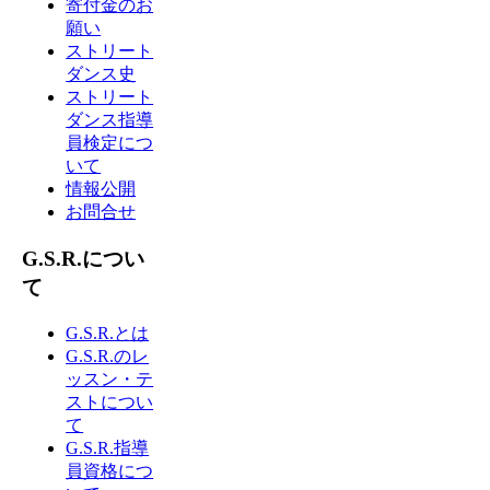
寄付金のお
願い
ストリート
ダンス史
ストリート
ダンス指導
員検定につ
いて
情報公開
お問合せ
G.S.R.につい
て
G.S.R.とは
G.S.R.のレ
ッスン・テ
ストについ
て
G.S.R.指導
員資格につ