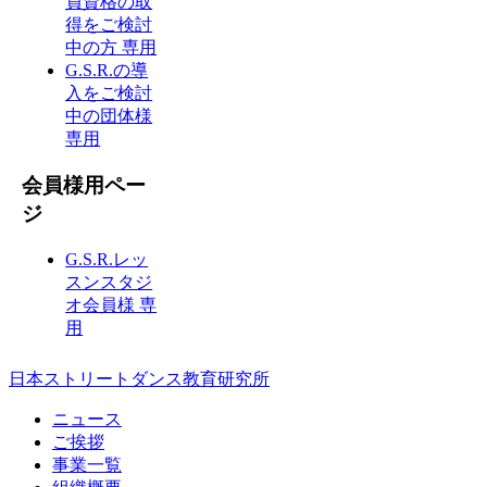
員資格の取
得をご検討
中の方 専用
G.S.R.の導
入をご検討
中の団体様
専用
会員様用ペー
ジ
G.S.R.レッ
スンスタジ
オ会員様 専
用
日本ストリートダンス教育研究所
ニュース
ご挨拶
事業一覧