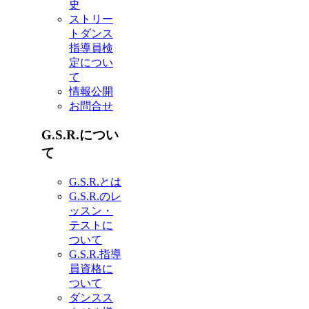
史
ストリー
トダンス
指導員検
定につい
て
情報公開
お問合せ
G.S.R.につい
て
G.S.R.とは
G.S.R.のレ
ッスン・
テストに
ついて
G.S.R.指導
員資格に
ついて
ダンスス