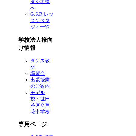
タジオ様
へ
G.S.R.レッ
スンスタ
ジオ一覧
学校法人様向
け情報
ダンス教
材
講習会
出張授業
のご案内
モデル
校：世田
谷区立芦
花中学校
専用ページ