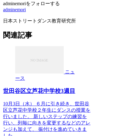
adminemoriをフォローする
adminemori
日本ストリートダンス教育研究所
関連記事
ニュ
ース
世田谷区立芦花中学校3週目
10月3日（水） ６月に引き続き、世田谷
区立芦花中学校２年生にダンスの授業を
行いました。 新しいステップの練習を
行い、列毎に向きを変更するなどのアレ
ンジも加えて、 振付けを進めていきま
した。