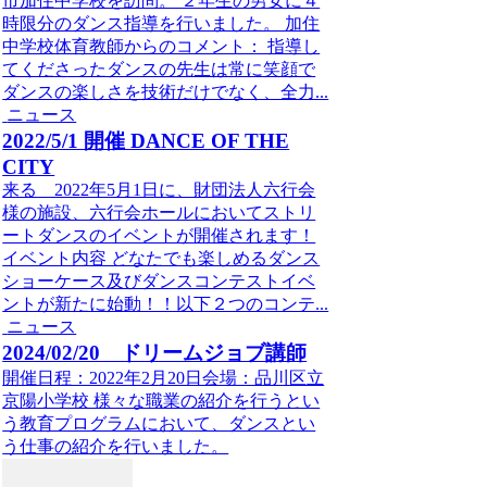
市加住中学校を訪問。 ２年生の男女に４
時限分のダンス指導を行いました。 加住
中学校体育教師からのコメント： 指導し
てくださったダンスの先生は常に笑顔で
ダンスの楽しさを技術だけでなく、全力...
ニュース
2022/5/1 開催 DANCE OF THE
CITY
来る 2022年5月1日に、財団法人六行会
様の施設、六行会ホールにおいてストリ
ートダンスのイベントが開催されます！
イベント内容 どなたでも楽しめるダンス
ショーケース及びダンスコンテストイベ
ントが新たに始動！！以下２つのコンテ...
ニュース
2024/02/20 ドリームジョブ講師
開催日程：2022年2月20日会場：品川区立
京陽小学校 様々な職業の紹介を行うとい
う教育プログラムにおいて、ダンスとい
う仕事の紹介を行いました。