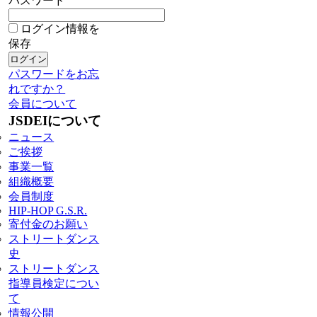
パスワード
ログイン情報を
保存
パスワードをお忘
れですか？
会員について
JSDEIについて
ニュース
ご挨拶
事業一覧
組織概要
会員制度
HIP-HOP G.S.R.
寄付金のお願い
ストリートダンス
史
ストリートダンス
指導員検定につい
て
情報公開