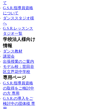
て
G.S.R.指導員資格
について
ダンススタジオ様
へ
G.S.R.レッスンス
タジオ一覧
学校法人様向け
情報
ダンス教材
講習会
出張授業のご案内
モデル校：世田谷
区立芦花中学校
専用ページ
G.S.R.指導員資格
の取得をご検討中
の方 専用
G.S.R.の導入をご
検討中の団体様 専
用