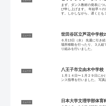
ニュース
まず、ダンス教材の発表につ
び申し上げます。 年始早々
す。しかしながら、遅くとも３
世田谷区立芦花中学校
ニュース
６月13日（水） 先週に引き
場所移動を行ったり、３人組
り組みを行いました。
八王子市立由木中学校
ニュース
１月１４日〜１月２９日にか
ンス指導を行いました。 写
日本大学文理学部体育
ニュース