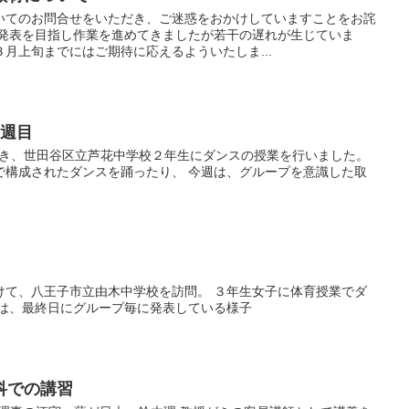
いてのお問合せをいただき、ご迷惑をおかけしていますことをお詫
の発表を目指し作業を進めてきましたが若干の遅れが生じていま
月上旬までにはご期待に応えるよういたしま...
2週目
続き、世田谷区立芦花中学校２年生にダンスの授業を行いました。
で構成されたダンスを踊ったり、 今週は、グループを意識した取
けて、八王子市立由木中学校を訪問。 ３年生女子に体育授業でダ
真は、最終日にグループ毎に発表している様子
科での講習