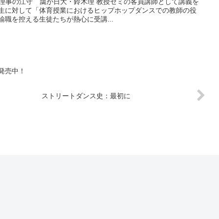
 代表理事の江守 藹が日大・鈴木理 教授ゼミの客員講師として講義を
年生に対して「体育授業におけるヒップホップダンスでの教師の役
諭職を控える生徒たちが熱心に受講...
発売中！
ストリートダンス史：最初に