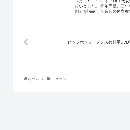
６月１５、２２日 JSDEI
行いました。 昨年同様、三
割」を講義、 卒業後の体育教
ヒップホップ・ダンス教材用DVD
ホーム
ニュース