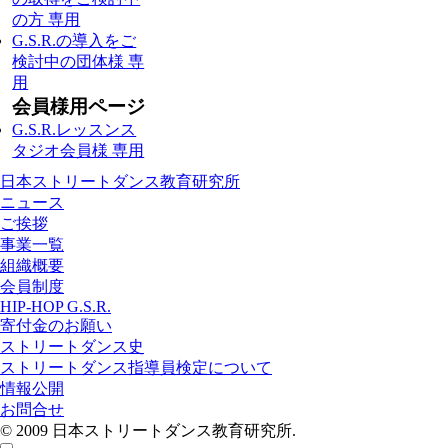
の方 専用
G.S.R.の導入をご
検討中の団体様 専
用
会員様用ページ
G.S.R.レッスンス
タジオ会員様 専用
日本ストリートダンス教育研究所
ニュース
ご挨拶
事業一覧
組織概要
会員制度
HIP-HOP G.S.R.
寄付金のお願い
ストリートダンス史
ストリートダンス指導員検定について
情報公開
お問合せ
© 2009 日本ストリートダンス教育研究所.