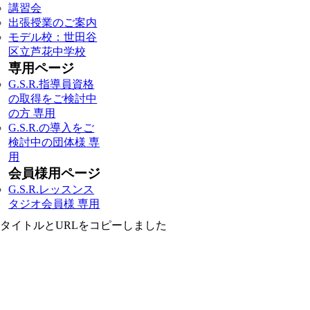
講習会
出張授業のご案内
モデル校：世田谷
区立芦花中学校
専用ページ
G.S.R.指導員資格
の取得をご検討中
の方 専用
G.S.R.の導入をご
検討中の団体様 専
用
会員様用ページ
G.S.R.レッスンス
タジオ会員様 専用
タイトルとURLをコピーしました