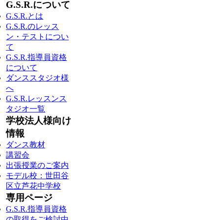
G.S.R.について
G.S.R.とは
G.S.R.のレッス
ン・テストについ
て
G.S.R.指導員資格
について
ダンススタジオ様
へ
G.S.R.レッスンス
タジオ一覧
学校法人様向け
情報
ダンス教材
講習会
出張授業のご案内
モデル校：世田谷
区立芦花中学校
専用ページ
G.S.R.指導員資格
の取得をご検討中