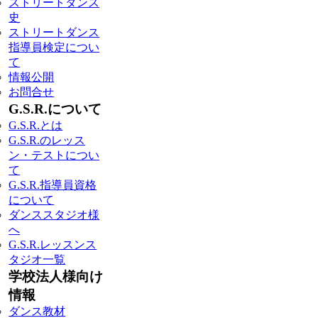
ストリートダンス
史
ストリートダンス
指導員検定につい
て
情報公開
お問合せ
G.S.R.について
G.S.R.とは
G.S.R.のレッス
ン・テストについ
て
G.S.R.指導員資格
について
ダンススタジオ様
へ
G.S.R.レッスンス
タジオ一覧
学校法人様向け
情報
ダンス教材