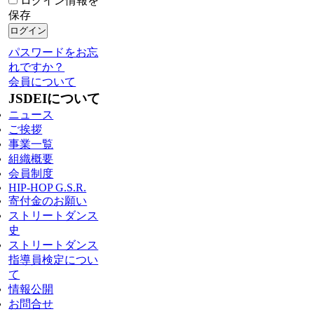
ログイン情報を
保存
パスワードをお忘
れですか？
会員について
JSDEIについて
ニュース
ご挨拶
事業一覧
組織概要
会員制度
HIP-HOP G.S.R.
寄付金のお願い
ストリートダンス
史
ストリートダンス
指導員検定につい
て
情報公開
お問合せ