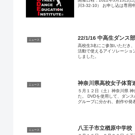
川3-32-10） お申し込は
22/1/16 中高生ダ
ニュース
高校生3名にご参加いただき
活動で使えるアイソレーション、
しました。
神奈川県高校女子体育
ニュース
５月１２日（土）神奈川県 
た。 DVDを使用して、ダン
グループに分かれ、創作や発
八王子市立楢原中学校
ニュース