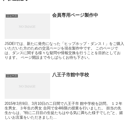
会員専用ページ製作中
ニュース
JSDEIでは、新たに発売になった「ヒップホップ・ダンスⅠ」をご購入
いただいた方のための交流ページを現在製作中です。 このページで
は、ダンスに関する様々な疑問や情報交換を行うことを目的としてお
ります。 ページ開設まで今しばらくお待ち下さい。
八王子市館中学校
ニュース
2015年3月9日、3月10日の二日間で八王子市 館中学校を訪問。 １２年
生男女、３年生の男女 合同で全4時限の授業を行いました。 担当の先
生からは、“特に二日目の生徒たちはやる気に満ちた様子でした”と、嬉
しいお言葉をいただきました...